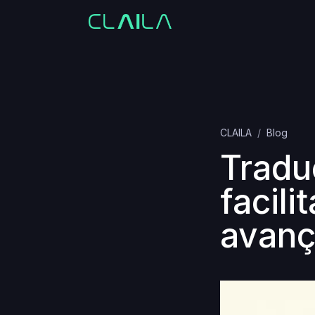
CLAILA
Blog
Traduç
facil
avanç