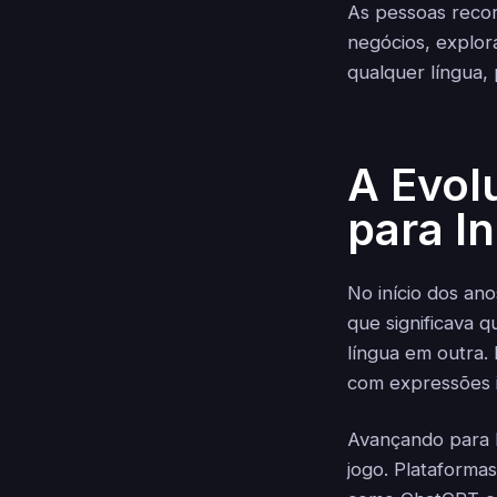
As pessoas reco
negócios, explor
qualquer língua,
A Evol
para I
No início dos an
que significava 
língua em outra.
com expressões i
Avançando para 
jogo. Plataforma