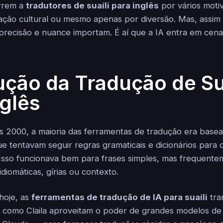
rrem a
tradutores de suaíli para inglês
por vários moti
ação cultural ou mesmo apenas por diversão. Mas, assi
 precisão e nuance importam. É aí que a IA entra em cena
ução da Tradução de Su
nglês
os 2000, a maioria das ferramentas de tradução era base
que tentavam seguir regras gramaticais e dicionários para
 Isso funcionava bem para frases simples, mas frequente
diomáticas, gírias ou contexto.
hoje, as
ferramentas de tradução de IA para suaíli
tra
s como Claila aproveitam o poder de grandes modelos d