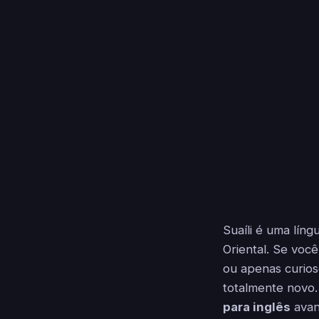
Suaíli é uma líng
Oriental. Se voc
ou apenas curios
totalmente novo.
para inglês
avan