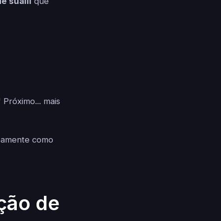
e suaíli
que
 Próximo... mais
neamente como
ção de