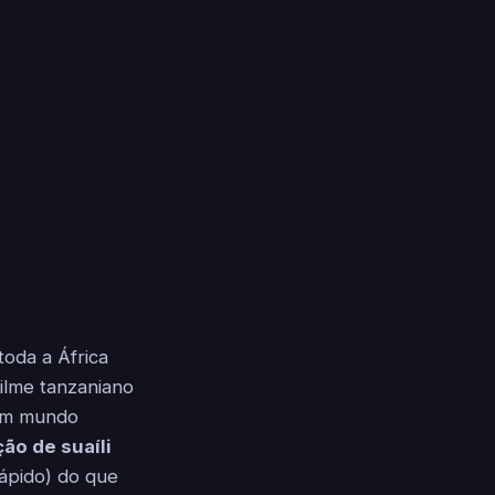
toda a África
filme tanzaniano
 um mundo
ão de suaíli
rápido) do que