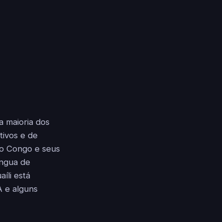
a maioria dos
tivos e de
do Congo e seus
íngua de
aíli está
A e alguns