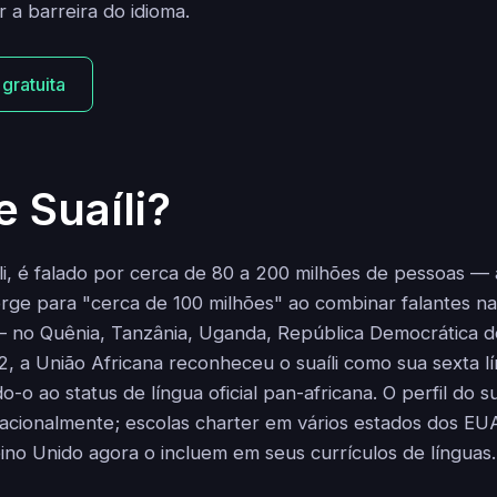
 a barreira do idioma.
 gratuita
e Suaíli?
ili, é falado por cerca de 80 a 200 milhões de pessoas — 
rge para "cerca de 100 milhões" ao combinar falantes na
— no Quênia, Tanzânia, Uganda, República Democrática 
2, a União Africana reconheceu o suaíli como sua sexta l
o-o ao status de língua oficial pan-africana. O perfil do su
acionalmente; escolas charter em vários estados dos EU
no Unido agora o incluem em seus currículos de línguas.