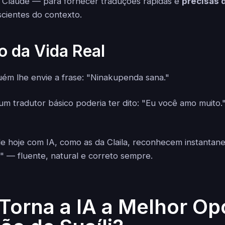
Claude — para fornecer traduções rápidas e
precisas d
cientes do contexto.
 da Vida Real
ém lhe envie a frase: "Ninakupenda sana."
m tradutor básico poderia ter dito: "Eu você amo muito."
de hoje com IA, como as da Claila, reconhecem instanta
" — fluente, natural e correto sempre.
Torna a IA a Melhor Op