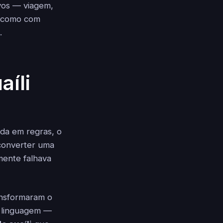
vos — viagem,
m como com
.
aíli
ada em regras, o
 converter uma
mente falhava
nsformaram o
e linguagem —