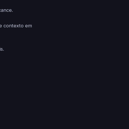
cance.
 e contexto em
s.