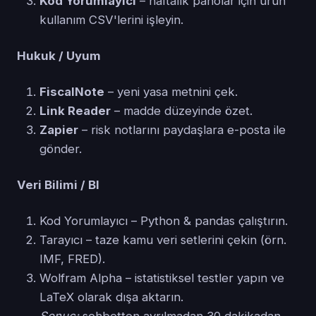
Kod Yorumlayıcı
– haftalık panolar için ürün
kullanım CSV'lerini işleyin.
Hukuk / Uyum
FiscalNote
– yeni yasa metnini çek.
Link Reader
– madde düzeyinde özet.
Zapier
– risk notlarını paydaşlara e-posta ile
gönder.
Veri Bilimi / BI
Kod Yorumlayıcı – Python & pandas çalıştırın.
Tarayıcı – taze kamu veri setlerini çekin (örn.
IMF, FRED).
Wolfram Alpha – istatistiksel testler yapın ve
LaTeX olarak dışa aktarın.