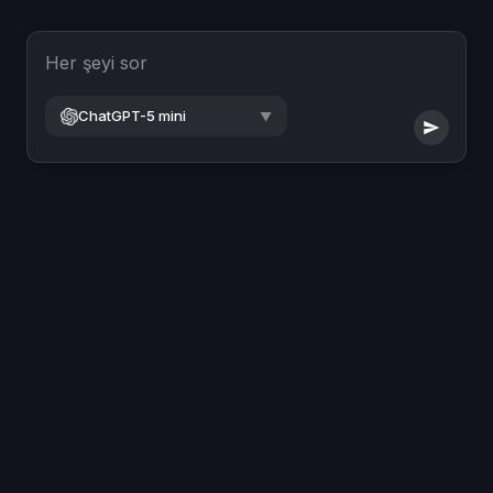
Her şeyi sor
ChatGPT-5 mini
▼