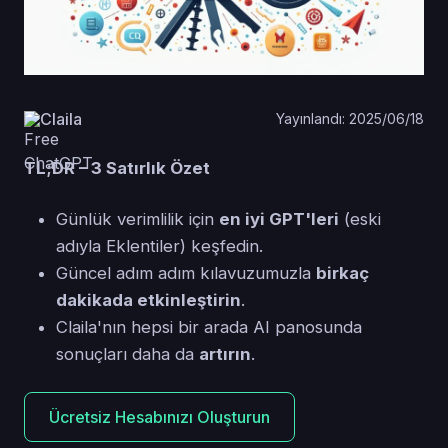
Claila
Yayınlandı: 2025/06/18
TL;DR – 3 Satırlık Özet
Günlük verimlilik için
en iyi GPT'leri
(eski
adıyla Eklentiler) keşfedin.
Güncel adım adım kılavuzumuzla
birkaç
dakikada etkinleştirin
.
Claila'nın hepsi bir arada AI panosunda
sonuçları daha da
artırın
.
Ücretsiz Hesabınızı Oluşturun