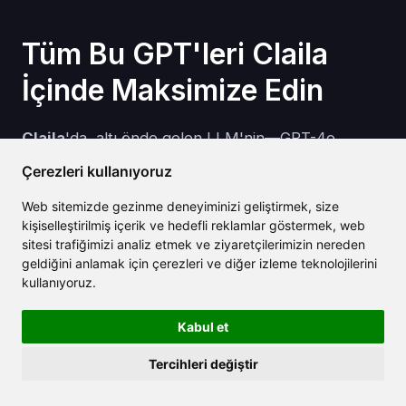
Tüm Bu GPT'leri Claila
İçinde Maksimize Edin
Claila
'da, altı önde gelen LLM'nin—GPT-4o,
Claude 3, Gemini 1.5, Grok 1.5, Mistral Large, ve
Çerezleri kullanıyoruz
Yi-34B—kontrol panelinde oturuyorsunuz—altı
Web sitemizde gezinme deneyiminizi geliştirmek, size
ayrı abone olmadan.
kişiselleştirilmiş içerik ve hedefli reklamlar göstermek, web
sitesi trafiğimizi analiz etmek ve ziyaretçilerimizin nereden
Yan yana fark görünümü, modellerin nerede
geldiğini anlamak için çerezleri ve diğer izleme teknolojilerini
anlaşamadığını vurgular.
kullanıyoruz.
Tek tıklamayla komut yeniden kullanımı, tonu
Kabul et
veya yaratıcılığı A/B test etmenizi sağlar.
Dahili resim, ses ve çeviri widget'ları, daha az
Tercihleri değiştir
harici sekme anlamına gelir.