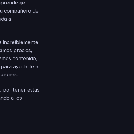
aprendizaje
 tu compañero de
uda a
s increíblemente
ramos precios,
eamos contenido,
 para ayudarte a
cciones.
ca por tener estas
ando a los