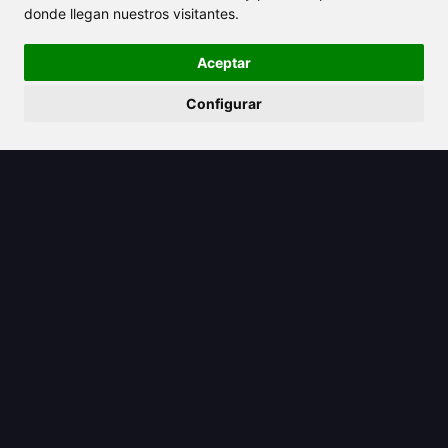
donde llegan nuestros visitantes.
Aceptar
Configurar
2025/07/05
¿Cuántas oraciones hay en un
párrafo para una escritura efectiva?