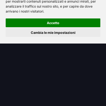
per mostrarti contenuti personalizzati e annunci mirati, per
analizzare il traffico sul nostro sito, e per capire da dove
arrivano i nostri visitatori.
Accetto
2025/04/03
Cambia le mie impostazioni
Il framework di DeepMind mira a
mitigare i rischi significativi posti
dall'AGI