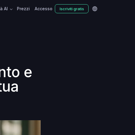
tà AI
Prezzi
Accesso
Iscriviti gratis
nto e
tua