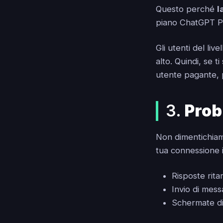
Questo perché
l
piano ChatGPT Pl
Gli utenti del liv
alto. Quindi, se t
utente pagante, 
3.
Prob
Non dimentichiamo
tua connessione 
Risposte rita
Invio di mess
Schermate di