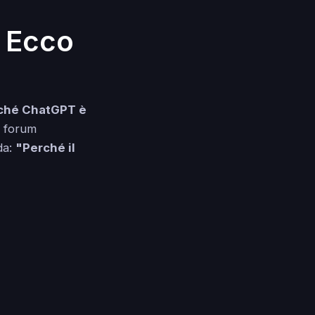
? Ecco
ché ChatGPT è
o forum
da:
"Perché il