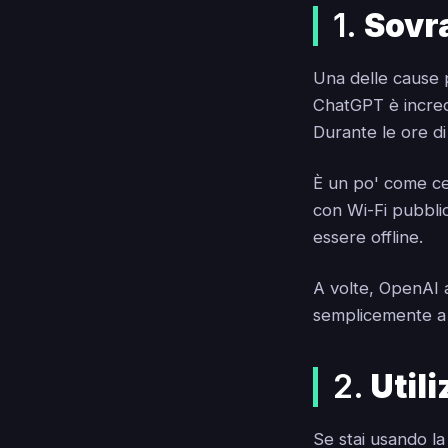
1.
Sovr
Una delle cause 
ChatGPT è incred
Durante le ore di 
È un po' come cer
con Wi-Fi pubbli
essere offline.
A volte, OpenAI a
semplicemente a c
2.
Util
Se stai usando la