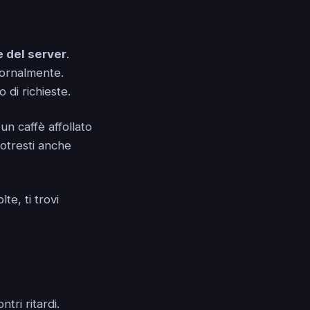
 del server
.
iornalmente.
 di richieste.
un caffè affollato
otresti anche
e, ti trovi
tri ritardi.