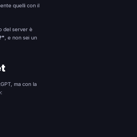
ente quelli con il
co del server è
?"
, e non sei un
et
atGPT, ma con la
: