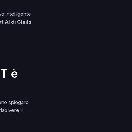
a intelligente
t AI di Claila
.
T è
sono spiegare
solvere il