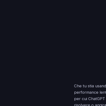
Che tu stia usan
performance lent
per cui ChatGPT 
risolvere o aggir