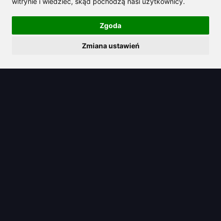
witrynie i wiedzieć, skąd pochodzą nasi użytkownicy.
Zgoda
Zmiana ustawień
2025/06/20
Jak pozbyć się AI na Snapchacie bez
utraty ulubionych funkcji