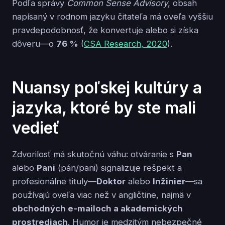
Podľa správy
Common Sense Advisory
, obsah
napísaný v rodnom jazyku čitateľa má oveľa vyššiu
pravdepodobnosť, že konvertuje alebo si získa
dôveru—o
76 %
(
CSA Research, 2020
).
Nuansy poľskej kultúry a
jazyka, ktoré by ste mali
vedieť
Zdvorilosť má skutočnú váhu: otváranie s
Pan
alebo
Pani
(pán/pani) signalizuje rešpekt a
profesionálne tituly—
Doktor
alebo
Inžinier
—sa
používajú oveľa viac než v angličtine, najmä v
obchodných e-mailoch a akademických
prostrediach
. Humor je medzitým nebezpečné