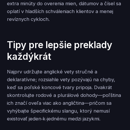
extra minúty do overenia mien, dátumov a čísel sa
oplatí v hladších schváleniach klientov a menej
revíznych cykloch.
Tipy pre lepšie preklady
každýkrát
Najprv udržujte anglické vety stručné a
deklaratívne; rozsiahle vety pozývajú na chyby,
keď sa poľské koncové tvary pripoja. Dvakrát
skontrolujte rodové a plurálové dohody—poľština
ich značí oveľa viac ako angličtina—pričom sa
vyhýbajte špecifickému slangu, ktorý nemusí
existovať jeden‑k‑jednému medzi jazykmi.