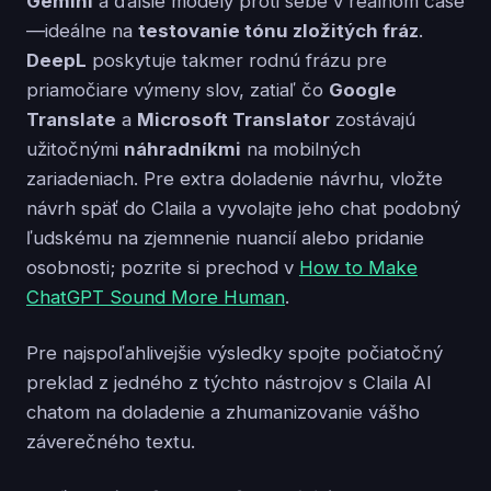
Gemini
a ďalšie modely proti sebe v reálnom čase
—ideálne na
testovanie tónu zložitých fráz
.
DeepL
poskytuje takmer rodnú frázu pre
priamočiare výmeny slov, zatiaľ čo
Google
Translate
a
Microsoft Translator
zostávajú
užitočnými
náhradníkmi
na mobilných
zariadeniach. Pre extra doladenie návrhu, vložte
návrh späť do Claila a vyvolajte jeho chat podobný
ľudskému na zjemnenie nuancií alebo pridanie
osobnosti; pozrite si prechod v
How to Make
ChatGPT Sound More Human
.
Pre najspoľahlivejšie výsledky spojte počiatočný
preklad z jedného z týchto nástrojov s Claila AI
chatom na doladenie a zhumanizovanie vášho
záverečného textu.