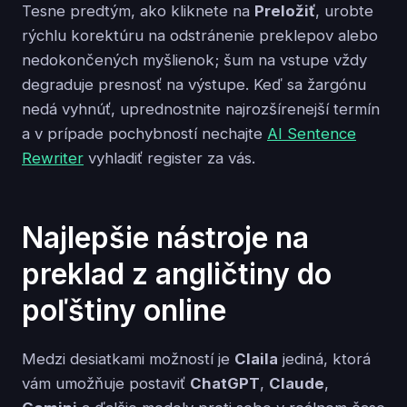
Tesne predtým, ako kliknete na
Preložiť
, urobte
rýchlu korektúru na odstránenie preklepov alebo
nedokončených myšlienok; šum na vstupe vždy
degraduje presnosť na výstupe. Keď sa žargónu
nedá vyhnúť, uprednostnite najrozšírenejší termín
a v prípade pochybností nechajte
AI Sentence
Rewriter
vyhladiť register za vás.
Najlepšie nástroje na
preklad z angličtiny do
poľštiny online
Medzi desiatkami možností je
Claila
jediná, ktorá
vám umožňuje postaviť
ChatGPT
,
Claude
,