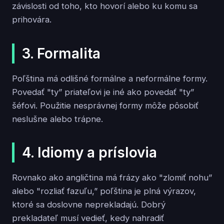
závislosti od toho, kto hovorí alebo ku komu sa
prihovára.
3. Formalita
Poľština má odlišné formálne a neformálne formy.
Povedať "ty” priateľovi je iné ako povedať "ty”
šéfovi. Použitie nesprávnej formy môže pôsobiť
neslušne alebo trápne.
4. Idiomy a príslovia
Rovnako ako angličtina má frázy ako "zlomiť nohu”
alebo "rozliať fazuľu,” poľština je plná výrazov,
ktoré sa doslovne neprekladajú. Dobrý
prekladateľ musí vedieť, kedy nahradiť