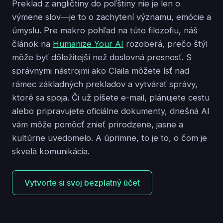
Preklad z angličtiny do poľštiny nie je len o
výmene slov—je to o zachytení významu, emócie a
úmyslu. Pre makro pohľad na túto filozofiu, náš
článok na
Humanize Your AI
rozoberá, prečo štýl
môže byť dôležitejší než doslovná presnosť. S
správnymi nástrojmi ako Claila môžete ísť nad
rámec základných prekladov a vytvárať správy,
ktoré sa spoja. Či už píšete e-mail, plánujete cestu
alebo pripravujete oficiálne dokumenty, dnešná AI
vám môže pomôcť znieť prirodzene, jasne a
kultúrne uvedomelo. A úprimne, to je to, o čom je
skvelá komunikácia.
Vytvorte si svoj bezplatný účet