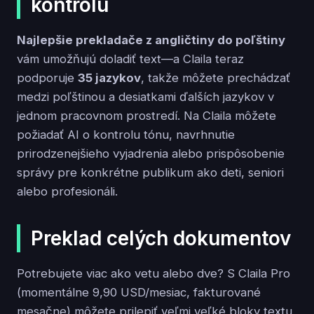
kontrolu
Najlepšie prekladače z angličtiny do poľštiny
vám umožňujú doladiť text—a Claila teraz
podporuje
35 jazykov
, takže môžete prechádzať
medzi poľštinou a desiatkami ďalších jazykov v
jednom pracovnom prostredí. Na Claila môžete
požiadať AI o kontrolu tónu, navrhnutie
prirodzenejšieho vyjadrenia alebo prispôsobenie
správy pre konkrétne publikum ako deti, seniori
alebo profesionáli.
Preklad celých dokumentov
Potrebujete viac ako vetu alebo dve? S Claila Pro
(momentálne 9,90 USD/mesiac, fakturované
mesačne) môžete prilepiť veľmi veľké bloky textu