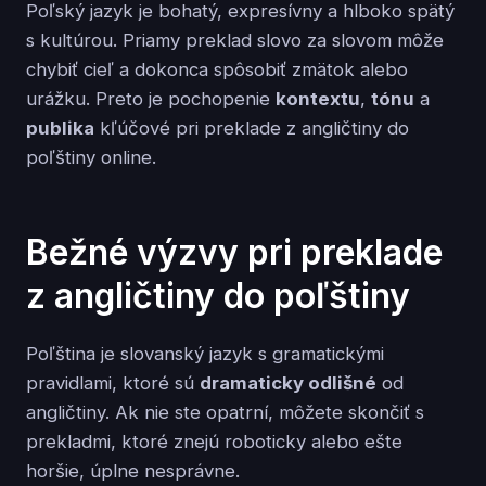
Poľský jazyk je bohatý, expresívny a hlboko spätý
s kultúrou. Priamy preklad slovo za slovom môže
chybiť cieľ a dokonca spôsobiť zmätok alebo
urážku. Preto je pochopenie
kontextu
,
tónu
a
publika
kľúčové pri preklade z angličtiny do
poľštiny online.
Bežné výzvy pri preklade
z angličtiny do poľštiny
Poľština je slovanský jazyk s gramatickými
pravidlami, ktoré sú
dramaticky odlišné
od
angličtiny. Ak nie ste opatrní, môžete skončiť s
prekladmi, ktoré znejú roboticky alebo ešte
horšie, úplne nesprávne.