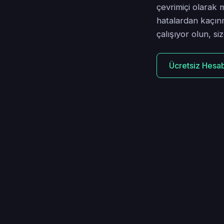
çevrimiçi olarak m
hatalardan kaçınm
çalışıyor olun, si
Ücretsiz Hesab