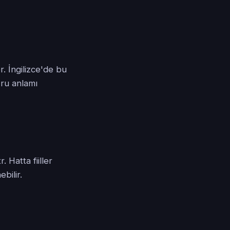
r. İngilizce'de bu
ğru anlamı
. Hatta fiiller
bilir.