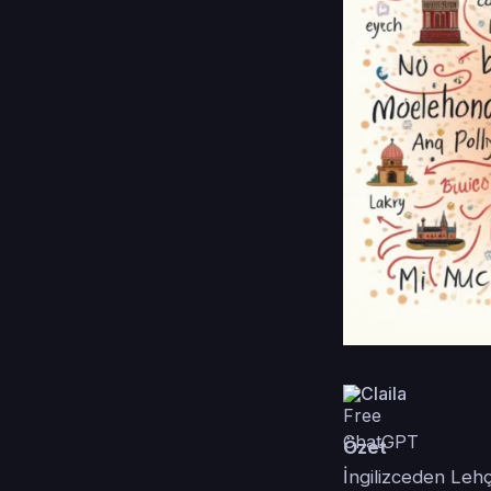
Claila
Özet
İngilizceden Lehç