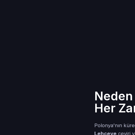
Neden 
Her Za
Polonya'nın küre
Lehçeye
çeviri 