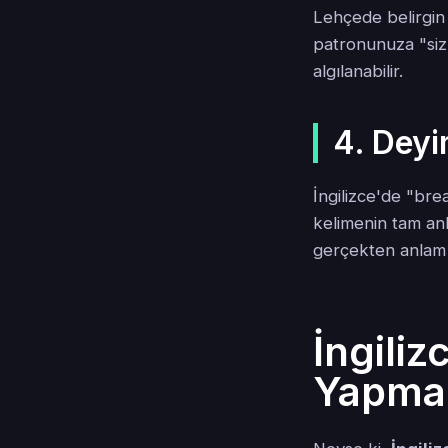
Lehçede belirgin 
patronunuza "siz
algılanabilir.
4. Deyi
İngilizce'de "bre
kelimenin tam anl
gerçekten anlam i
İngili
Yapmanı