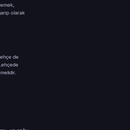
 demek,
arip olarak
 Lehçe de
, Lehçede
melidir.