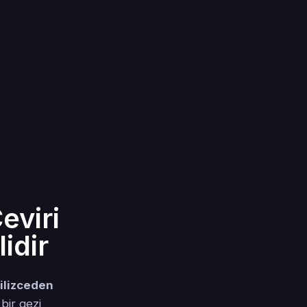
eviri
idir
ilizceden
bir gezi