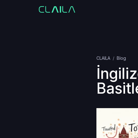
CLAILA
Blog
İngil
Basitl