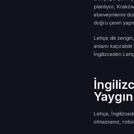
planlıyor, Kraków
ebeveynlerini düş
doğru çeviri yapm
Lehçe dili zengin
anlamı kaçırabilir
İngilizceden Leh
İngili
Yaygın
Lehçe, İngilizce
olmazsanız, roboti