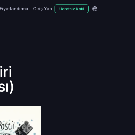
Fiyatlandırma
Giriş Yap
Ücretsiz Katıl
ri
sı)