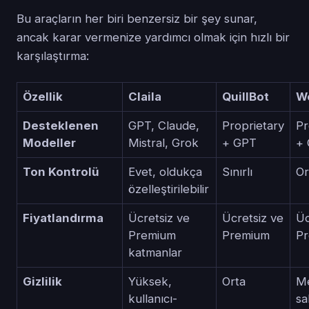
Bu araçların her biri benzersiz bir şey sunar,
ancak karar vermenize yardımcı olmak için hızlı bir
karşılaştırma:
Özellik
Claila
QuillBot
W
Desteklenen
GPT, Claude,
Proprietary
Pr
Modeller
Mistral, Grok
+ GPT
+
Ton Kontrolü
Evet, oldukça
Sınırlı
Or
özelleştirilebilir
Fiyatlandırma
Ücretsiz ve
Ücretsiz ve
Üc
Premium
Premium
P
katmanlar
Gizlilik
Yüksek,
Orta
Me
kullanıcı-
sa