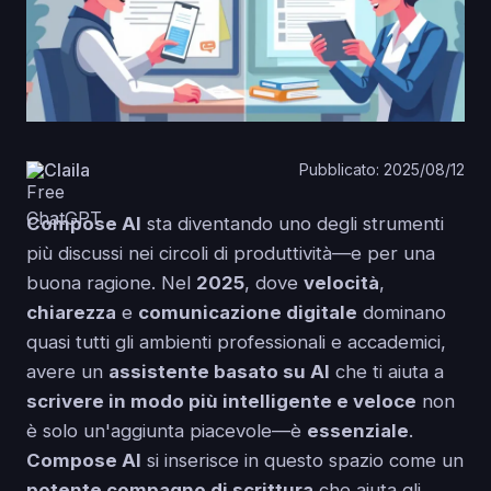
Claila
Pubblicato: 2025/08/12
Compose AI
sta diventando uno degli strumenti
più discussi nei circoli di produttività—e per una
buona ragione. Nel
2025
, dove
velocità
,
chiarezza
e
comunicazione digitale
dominano
quasi tutti gli ambienti professionali e accademici,
avere un
assistente basato su AI
che ti aiuta a
scrivere in modo più intelligente e veloce
non
è solo un'aggiunta piacevole—è
essenziale
.
Compose AI
si inserisce in questo spazio come un
potente compagno di scrittura
che aiuta gli