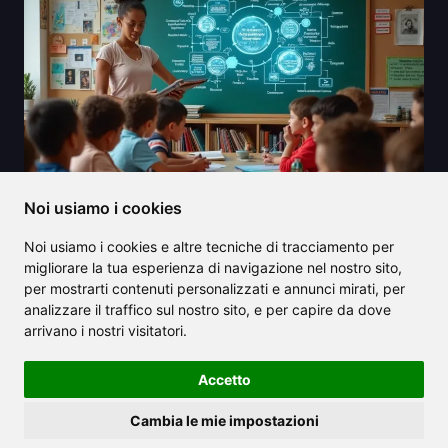
Noi usiamo i cookies
Noi usiamo i cookies e altre tecniche di tracciamento per
migliorare la tua esperienza di navigazione nel nostro sito,
2025/08/12
per mostrarti contenuti personalizzati e annunci mirati, per
analizzare il traffico sul nostro sito, e per capire da dove
Scopri il miglior generatore di storie
arrivano i nostri visitatori.
AI per liberare la tua creatività nel
2025
Accetto
Cambia le mie impostazioni