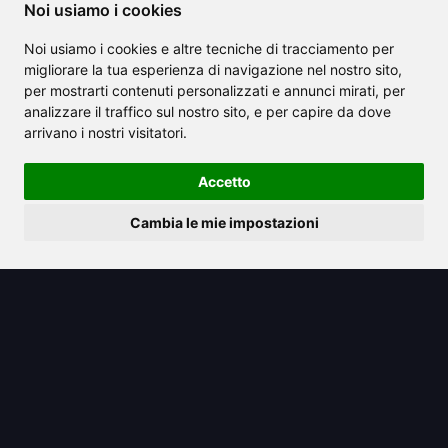
Noi usiamo i cookies
Noi usiamo i cookies e altre tecniche di tracciamento per
migliorare la tua esperienza di navigazione nel nostro sito,
per mostrarti contenuti personalizzati e annunci mirati, per
analizzare il traffico sul nostro sito, e per capire da dove
arrivano i nostri visitatori.
Accetto
2025/06/21
Traduzione dall'inglese al polacco
Cambia le mie impostazioni
resa semplice (Edizione 2025)